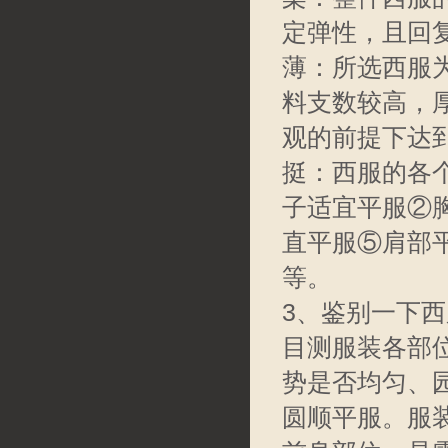
定弹性，且回
薄：所选西服
料支数较高，
观的前提下达
挺：西服的各
子适宜平服②
直平服⑤肩部
等。
3、鉴别一下
目测服装各部
势是否均匀、
圆顺平服。服