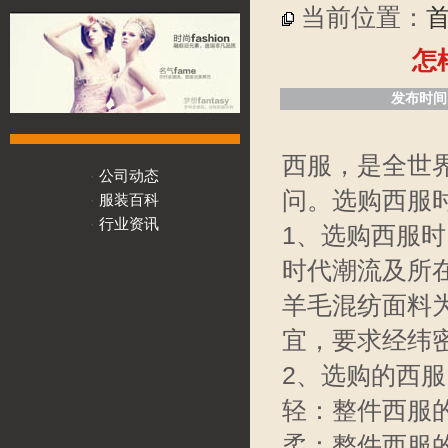
当前位置：
怎
发布时间：
西服，是全世
公司动态
·
问。选购西服
服装百科
·
行业资讯
·
1、选购西服
时代潮流及所
羊毛混纺面料
宜，要求经纬
2、选购的西
轻：整件西服
柔：整件西服